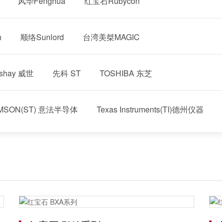
风华Fenghua
红宝石Rubycon
h
顺络Sunlord
台湾美桀MAGIC
ishay 威世
先科 ST
TOSHIBA 东芝
OMSON(ST) 意法半导体
Texas Instruments(TI)德州仪器