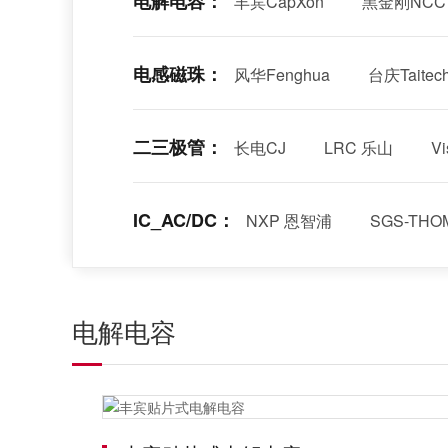
电解电容：
丰宾CapXon
黑金刚NCC
电感磁珠：
风华Fenghua
台庆Taitec
二三极管：
长电CJ
LRC 乐山
V
IC_AC/DC：
NXP 恩智浦
SGS-TH
电解电容