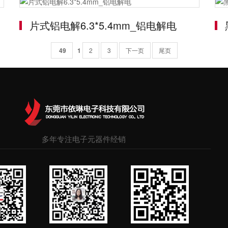
片式铝电解6.3*5.4mm_铝电解电
49
1
2
3
下一页
尾页
多年专注电子元器件经销