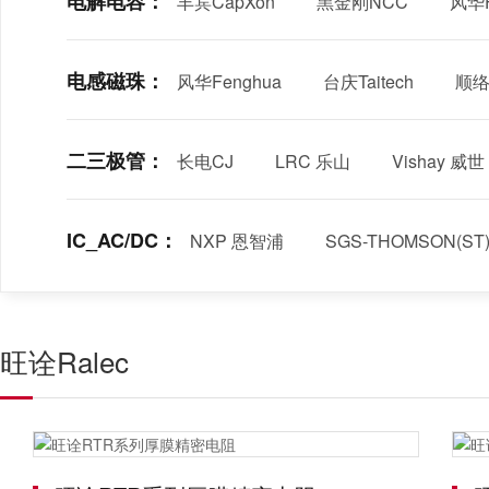
电解电容：
丰宾CapXon
黑金刚NCC
风华F
电感磁珠：
风华Fenghua
台庆Taitech
顺络S
二三极管：
长电CJ
LRC 乐山
Vishay 威世
IC_AC/DC：
NXP 恩智浦
SGS-THOMSON(S
旺诠Ralec