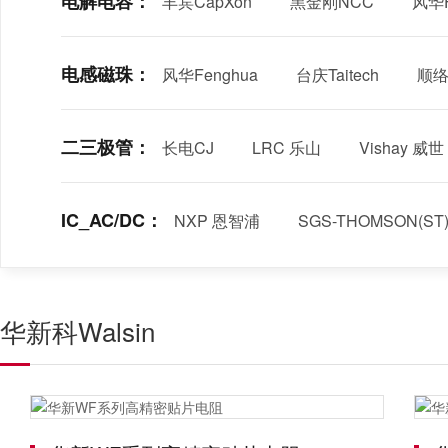
电解电容：
丰宾CapXon
黑金刚NCC
风华F
电感磁珠：
风华Fenghua
台庆Taitech
顺络S
二三极管：
长电CJ
LRC 乐山
Vishay 威世
IC_AC/DC：
NXP 恩智浦
SGS-THOMSON(S
华新科Walsin