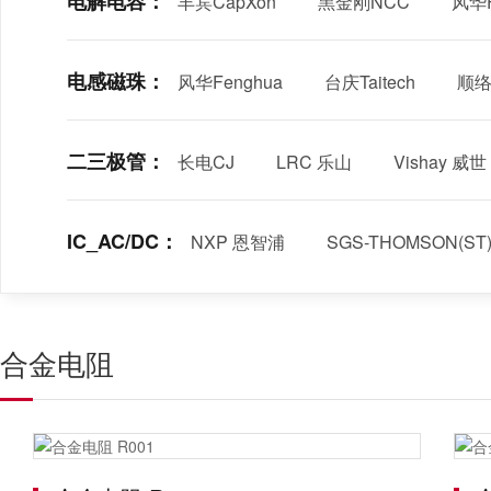
电解电容：
丰宾CapXon
黑金刚NCC
风华F
电感磁珠：
风华Fenghua
台庆Taitech
顺络S
二三极管：
长电CJ
LRC 乐山
Vishay 威世
IC_AC/DC：
NXP 恩智浦
SGS-THOMSON(S
合金电阻